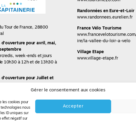
www.tourisme28.com
Randonnées en Eure-et-Loir
www.randonnees.eurelien.fr
du Tour de France, 28800
France Vélo Tourisme
al
www.francevelotourisme.com/
ire/la-vallee-du-loir-a-velo
 d’ouverture pour avril, mai,
t septembre
Village Etape
rcredis, week-ends et jours
www.village-etape.fr
 de 10h30 à 12h et de 13h30 à
d’ouverture pour Juillet et
Gérer le consentement aux cookies
di au dimanche
30 à 12h et de 13h30 à 18h
ue les cookies pour
Accepter
ontacter
s technologies nous
)6 22 91 63 82
les ID uniques sur
 effet négatif sur