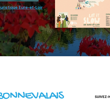
uristique Eure-et-Loir
BONNEVALAIS
SUIVEZ-