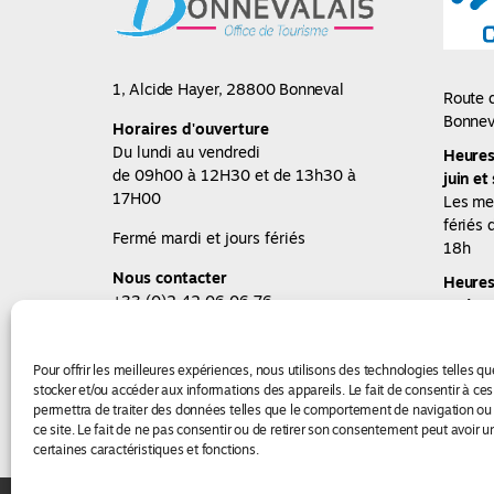
1, Alcide Hayer, 28800 Bonneval
Route 
Bonnev
Horaires d'ouverture
Du lundi au vendredi
Heures
de 09h00 à 12H30 et de 13h30 à
juin e
17H00
Les me
fériés
Fermé mardi et jours fériés
18h
Nous contacter
Heures 
+33 (0)2 42 06 06 76
Août
Du lun
de 10h
Pour offrir les meilleures expériences, nous utilisons des technologies telles q
Nous c
stocker et/ou accéder aux informations des appareils. Le fait de consentir à ce
+33 (0
permettra de traiter des données telles que le comportement de navigation ou 
ce site. Le fait de ne pas consentir ou de retirer son consentement peut avoir un
certaines caractéristiques et fonctions.