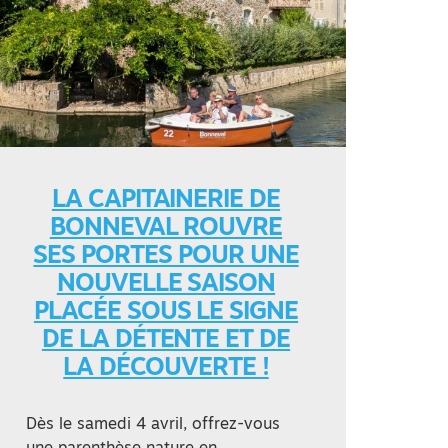
LA CAPITAINERIE DE
BONNEVAL ROUVRE
SES PORTES POUR UNE
NOUVELLE SAISON
PLACÉE SOUS LE SIGNE
DE LA DÉTENTE ET DE
LA DÉCOUVERTE !
Dès le samedi 4 avril, offrez-vous